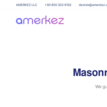
AMERKEZ LLC
+90 850 303 9192
destek@amerkez.
Masonr
We gu