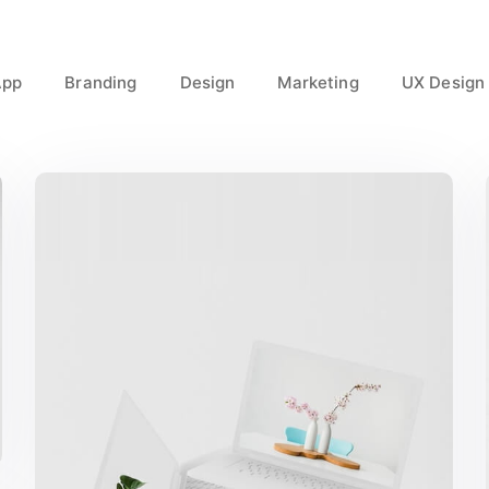
App
Branding
Design
Marketing
UX Design
Great Work Done