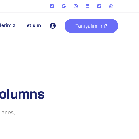
lerimiz
İletişim
Tanışalım mı?
columns
laces,