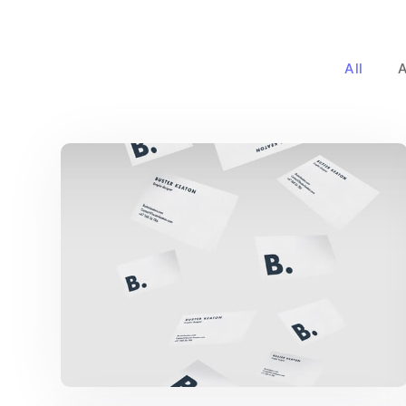
All
Buster Keaton Project