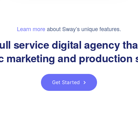
Müşteri Hizmetleri
Hizmetlerimiz
Gizlilik Politikası
Web Tasarım ve Yazılım
Learn more
about Sway’s unique features.
ull service digital agency th
Kullanım Koşulları
Dijital Pazarlama
ic marketing and production 
Aydınlatma Metni
Kurumsal Kimlik
Kurumsal Bilgi Kartı
Danışmanlık
Get Started
AMERKEZ LLC