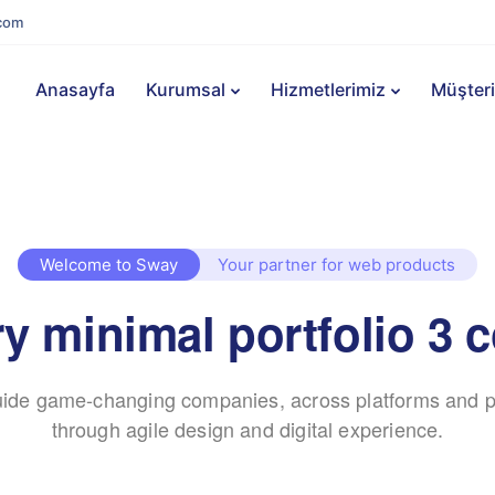
com
Anasayfa
Kurumsal
Hizmetlerimiz
Müşteri
Welcome to Sway
Your partner for web products
y minimal portfolio 3 
ide game-changing companies, across platforms and p
through agile design and digital experience.