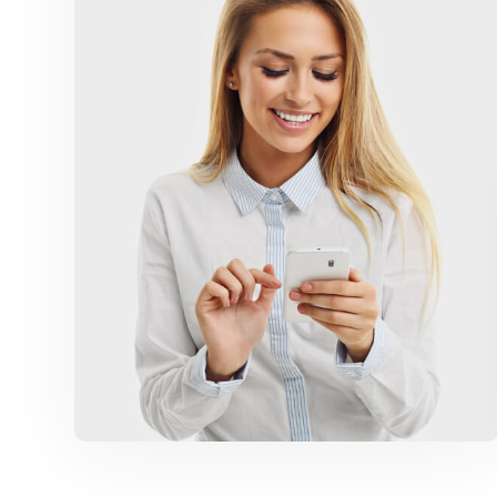
Marketing Campaigns
Anasayfa
İletişim
e-Tahsilat
İnsan Kaynakları