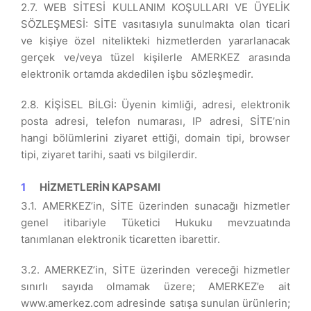
2.7. WEB SİTESİ KULLANIM KOŞULLARI VE ÜYELİK
SÖZLEŞMESİ: SİTE vasıtasıyla sunulmakta olan ticari
ve kişiye özel nitelikteki hizmetlerden yararlanacak
gerçek ve/veya tüzel kişilerle AMERKEZ arasında
elektronik ortamda akdedilen işbu sözleşmedir.
2.8. KİŞİSEL BİLGİ: Üyenin kimliği, adresi, elektronik
posta adresi, telefon numarası, IP adresi, SİTE’nin
hangi bölümlerini ziyaret ettiği, domain tipi, browser
tipi, ziyaret tarihi, saati vs bilgilerdir.
HİZMETLERİN KAPSAMI
3.1. AMERKEZ’in, SİTE üzerinden sunacağı hizmetler
genel itibariyle Tüketici Hukuku mevzuatında
tanımlanan elektronik ticaretten ibarettir.
3.2. AMERKEZ’in, SİTE üzerinden vereceği hizmetler
sınırlı sayıda olmamak üzere; AMERKEZ’e ait
www.amerkez.com adresinde satışa sunulan ürünlerin;