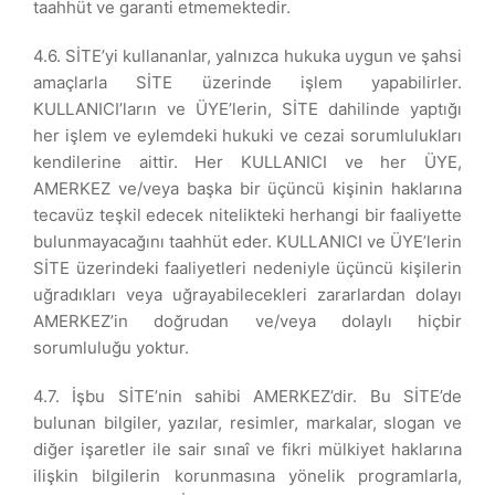
taahhüt ve garanti etmemektedir.
4.6. SİTE’yi kullananlar, yalnızca hukuka uygun ve şahsi
amaçlarla SİTE üzerinde işlem yapabilirler.
KULLANICI’ların ve ÜYE’lerin, SİTE dahilinde yaptığı
her işlem ve eylemdeki hukuki ve cezai sorumlulukları
kendilerine aittir. Her KULLANICI ve her ÜYE,
AMERKEZ ve/veya başka bir üçüncü kişinin haklarına
tecavüz teşkil edecek nitelikteki herhangi bir faaliyette
bulunmayacağını taahhüt eder. KULLANICI ve ÜYE’lerin
SİTE üzerindeki faaliyetleri nedeniyle üçüncü kişilerin
uğradıkları veya uğrayabilecekleri zararlardan dolayı
AMERKEZ’in doğrudan ve/veya dolaylı hiçbir
sorumluluğu yoktur.
4.7. İşbu SİTE’nin sahibi AMERKEZ’dir. Bu SİTE’de
bulunan bilgiler, yazılar, resimler, markalar, slogan ve
diğer işaretler ile sair sınaî ve fikri mülkiyet haklarına
ilişkin bilgilerin korunmasına yönelik programlarla,