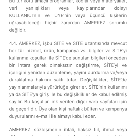
Bu tür kötü amaçlı programlar, kodlar veya materyaller,
veri yanlışlıkları veya kayıplarından dolayı
KULLANICI’nın ve ÜYE’nin veya üçüncü kişilerin
uğrayabileceği hiçbir zarardan AMERKEZ sorumlu
değildir.
4.4. AMERKEZ, işbu SİTE ve SİTE uzantısında mevcut
her tür hizmet, ürün, kampanya vs. bilgiler ve SİTE’yi
kullanma koşulları ile SİTE’de sunulan bilgileri önceden
bir ihtara gerek olmaksızın değiştirme, SİTE’yi ve
içeriğini yeniden düzenleme, yayını durdurma ve/veya
duraklatma hakkını saklı tutar. Değişiklikler, SİTE’de
yayınlanmalarıyla yürürlüğe girerler. SİTE’nin kullanımı
ya da SİTE’ye giriş ile bu değişiklikler de kabul edilmiş
sayılır. Bu koşullar link verilen diğer web sayfaları için
de geçerlidir. Üye olan kişi haftalık bülten ve kampanya
duyurularını e-mail ile almayı kabul eder.
AMERKEZ, sözleşmenin ihlali, haksız fiil, ihmal veya