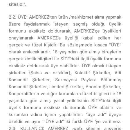
sitesidir.
2.2. ÜYE: AMERKEZ’ten ürün /mal/hizmet alımı yapmak
üzere faydalanmak isteyen, seçmiş olduğu üyelik
formunu eksiksiz doldurarak, AMERKEZ’çe üyelikleri
onaylanarak AMERKEZ’a üyeliği kabul edilen her
gerçek ve tüzel kişidir. Bu sözleşmede kısaca “ÜYE”
olarak anılacaklardır. 18 yaşından gün almış bireylerin
gerçek kimlik bilgileri ile SİTE’deki ilgili üyelik formunu
eksiksiz doldurarak üye olabilirler. ÜYE olmak isteyen
şirketler (Şahıs ve ortaklar), Kolektif Şirketler, Adi
Komandit Şirketler, Sermayesi Paylara Bölünmüş
Komandit Şirketler, Limited Şirketler, Anonim Şirketler,
Kooperatiflerin ve diğer kurumların tüzel bilgileri ile 18
yaşından gün almış yasal yetkilisinin SİTE’deki ilgili
üyelik formunu eksiksiz doldurarak ÜYE olabilir ve
kurumları adına işlem yapabilirler. “üye adı” üyeye
özeldir ve aynı ” ÜYE adı” iki farklı ÜYE ‘ye verilmez.
2.3. KULLANICI: AMERKEZ ,web sitesini alışveriş