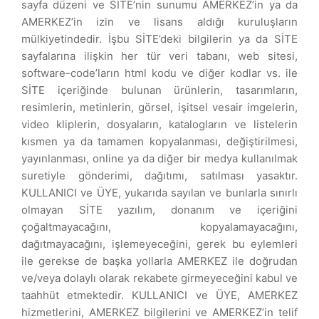
sayfa düzeni ve SİTE’nin sunumu AMERKEZ’in ya da
AMERKEZ’in izin ve lisans aldığı kuruluşların
mülkiyetindedir. İşbu SİTE’deki bilgilerin ya da SİTE
sayfalarına ilişkin her tür veri tabanı, web sitesi,
software-code’ların html kodu ve diğer kodlar vs. ile
SİTE içeriğinde bulunan ürünlerin, tasarımların,
resimlerin, metinlerin, görsel, işitsel vesair imgelerin,
video kliplerin, dosyaların, katalogların ve listelerin
kısmen ya da tamamen kopyalanması, değiştirilmesi,
yayınlanması, online ya da diğer bir medya kullanılmak
suretiyle gönderimi, dağıtımı, satılması yasaktır.
KULLANICI ve ÜYE, yukarıda sayılan ve bunlarla sınırlı
olmayan SİTE yazılım, donanım ve içeriğini
çoğaltmayacağını, kopyalamayacağını,
dağıtmayacağını, işlemeyeceğini, gerek bu eylemleri
ile gerekse de başka yollarla AMERKEZ ile doğrudan
ve/veya dolaylı olarak rekabete girmeyeceğini kabul ve
taahhüt etmektedir. KULLANICI ve ÜYE, AMERKEZ
hizmetlerini, AMERKEZ bilgilerini ve AMERKEZ’in telif