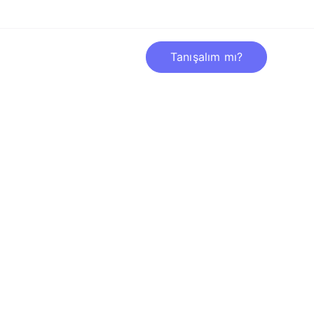
Tanışalım mı?
rilerimiz
İletişim
aptık!
z müşterilerimiz