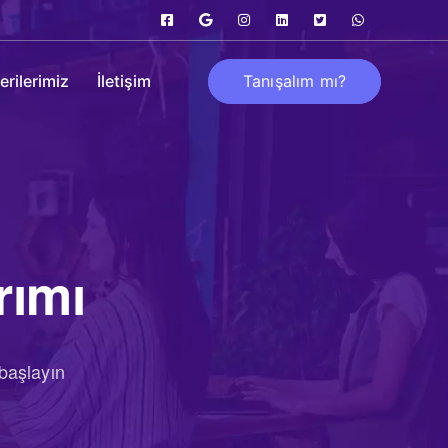
Tanışalım mı?
rilerimiz
İletişim
rımı
 başlayın