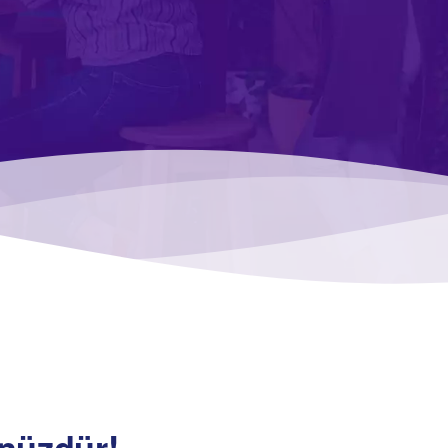
ünüzdür!