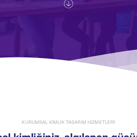
KURUMSAL KİMLİK TASARIM HİZMETLERİ
l kimliğiniz, algılanan güc