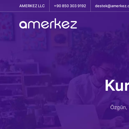
AMERKEZ LLC
+90 850 303 9192
destek@amerkez.
Kur
Özgün, y